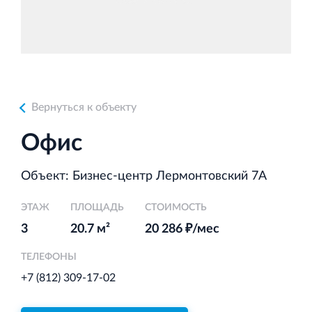
Аренда недвижимости в Санкт‐Петербурге
и Ленинградской области
Вернуться к объекту
Строительная система ROSSTRO‐VELOX
Офис
Несъёмная опалубка из щепоцементных плит
Объект: Бизнес-центр Лермонтовский 7А
ЭТАЖ
ПЛОЩАДЬ
СТОИМОСТЬ
3
20.7 м²
20 286 ₽/мес
Научно‐исследовательский институт
ЛЕННИИПРОЕКТ
ТЕЛЕФОНЫ
Проектный институт по жилищно‐гражданскому
+7 (812) 309-17-02
строительству