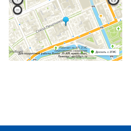
Работает на API 2ГИС
Лицензионное соглашение
Доехать с 2ГИС
Для корректной работы Raster JS API нужен ключ.
Помощь: api@2gis.ru