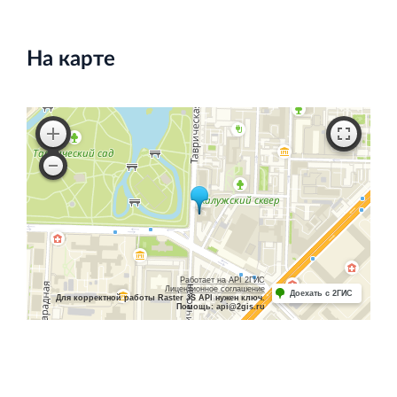
На карте
Работает на API 2ГИС
Лицензионное соглашение
Доехать с 2ГИС
Для корректной работы Raster JS API нужен ключ.
Помощь: api@2gis.ru