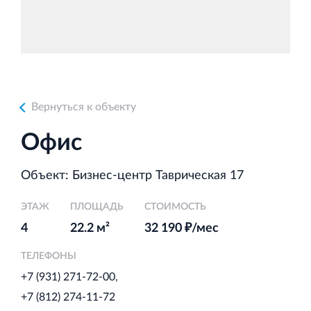
Аренда недвижимости в Санкт‐Петербурге
и Ленинградской области
Вернуться к объекту
Строительная система ROSSTRO‐VELOX
Офис
Несъёмная опалубка из щепоцементных плит
Объект: Бизнес-центр Таврическая 17
ЭТАЖ
ПЛОЩАДЬ
СТОИМОСТЬ
4
22.2 м²
32 190 ₽/мес
Научно‐исследовательский институт
ЛЕННИИПРОЕКТ
ТЕЛЕФОНЫ
Проектный институт по жилищно‐гражданскому
+7 (931) 271-72-00
строительству
+7 (812) 274-11-72