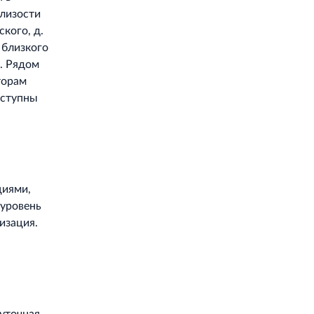
близости
кого, д.
 близкого
. Рядом
торам
оступны
циями,
 уровень
изация.