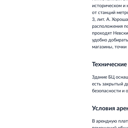
историческом и 
от станций метр
3, лит. А. Хорош
расположения по
проходят Невски
удобно добирать
магазины, точки 
Технические
Здание БЦ осна
есть закрытый д
безопасности и 
Условия ар
В арендную плат