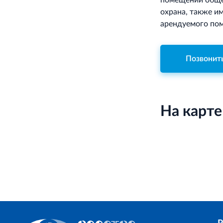
помещений общег
охрана, также и
арендуемого пом
Позвонит
На карте