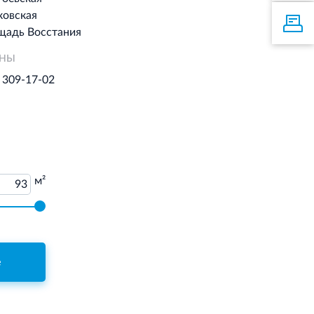
ковская
щадь Восстания
ОНЫ
) 309-17-02
м²
93
е