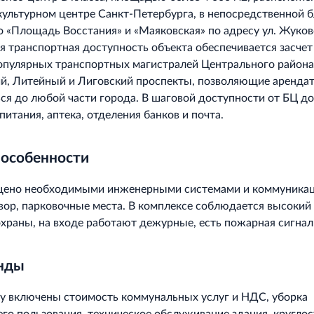
культурном центре Санкт-Петербурга, в непосредственной 
о «Площадь Восстания» и «Маяковская» по адресу ул. Жуковс
ая транспортная доступность объекта обеспечивается засчет
пулярных транспортных магистралей Центрального района
й, Литейный и Лиговский проспекты, позволяющие аренда
ся до любой части города. В шаговой доступности от БЦ д
питания, аптека, отделения банков и почта.
 особенности
щено необходимыми инженерными системами и коммуника
вор, парковочные места. В комплексе соблюдается высокий
охраны, на входе работают дежурные, есть пожарная сигнал
енды
у включены стоимость коммунальных услуг и НДС, уборка