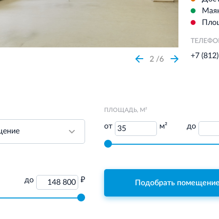
Мая
Пло
ТЕЛЕФ
+7 (812
2
6
ПЛОЩАДЬ, М²
от
м²
до
35
до
₽
148 800
Подобрать помещени