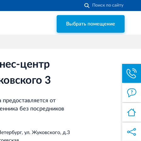
Выбрать помещение
Строительная система ROSSTRO‐
VELOX
Несъёмная опалубка из щепоцементных
плит
нес-центр
Торговый комплекс НОРД
в Кингисеппе
овского 3
Современный торговый комплекс
в центре города Кингисепп
 предоставляется от
Торгово-развлекательный центр
енника без посредников
Вернисаж в Кингисеппе
Современный торговый комплекс в
центре города Кингисепп
етербург, ул. Жуковского, д.3
оевская