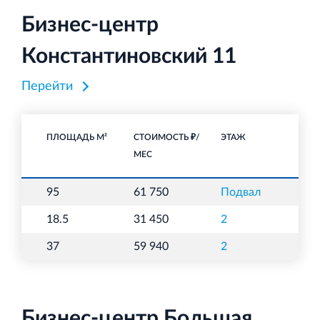
Бизнес-центр
Константиновский 11
Перейти
ПЛОЩАДЬ М²
СТОИМОСТЬ ₽/
ЭТАЖ
НА
МЕС
95
61 750
Подвал
С
18.5
31 450
2
О
37
59 940
2
О
Бизнес-центр Большая