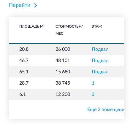
Перейти
ПЛОЩАДЬ М²
СТОИМОСТЬ ₽/
ЭТАЖ
НА
МЕС
20.8
26 000
Подвал
О
46.7
48 101
Подвал
О
65.1
15 680
Подвал
О
28.7
38 745
1
О
6.1
12 200
3
О
Ещё 2 помещения