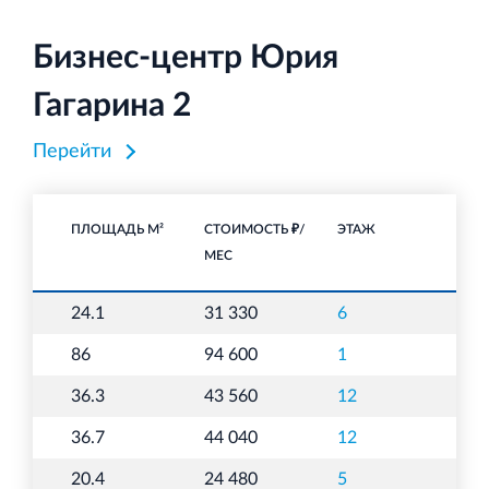
Бизнес-центр Юрия
Гагарина 2
Перейти
ПЛОЩАДЬ М²
СТОИМОСТЬ ₽/
ЭТАЖ
НА
МЕС
24.1
31 330
6
О
86
94 600
1
О
36.3
43 560
12
О
36.7
44 040
12
О
20.4
24 480
5
О