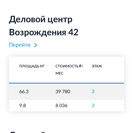
Деловой центр
Возрождения 42
Перейти
ПЛОЩАДЬ М²
СТОИМОСТЬ ₽/
ЭТАЖ
НА
МЕС
О
66.3
39 780
3
п
9.8
8 036
3
О