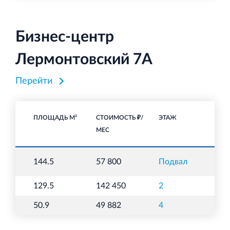
Бизнес-центр
Лермонтовский 7А
Перейти
ПЛОЩАДЬ М²
СТОИМОСТЬ ₽/
ЭТАЖ
НА
МЕС
144.5
57 800
Подвал
С
129.5
142 450
2
О
50.9
49 882
4
О