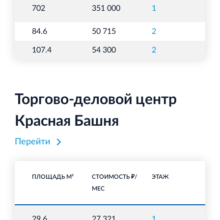
То
702
351 000
1
п
84.6
50 715
2
А
107.4
54 300
2
А
Торгово-деловой центр
Красная Башня
Перейти
ПЛОЩАДЬ М²
СТОИМОСТЬ ₽/
ЭТАЖ
НА
МЕС
То
29.6
27 321
1