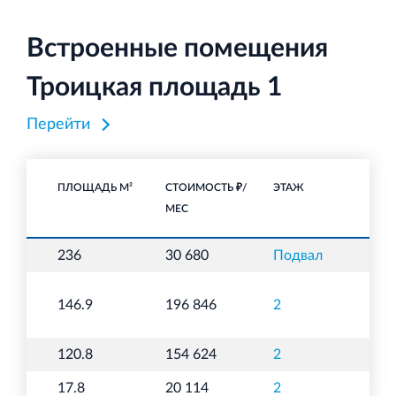
Встроенные помещения
Троицкая площадь 1
Перейти
ПЛОЩАДЬ М²
СТОИМОСТЬ ₽/
ЭТАЖ
НА
МЕС
236
30 680
Подвал
С
146.9
196 846
2
О
120.8
154 624
2
О
17.8
20 114
2
О