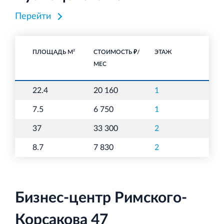
Перейти
ПЛОЩАДЬ М²
СТОИМОСТЬ ₽/
ЭТАЖ
НА
МЕС
22.4
20 160
1
О
7.5
6 750
1
О
37
33 300
2
О
8.7
7 830
2
О
Бизнес-центр Римского-
Корсакова 47