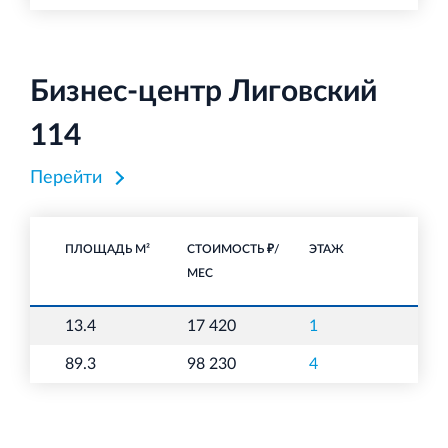
Бизнес-центр Лиговский
114
Перейти
ПЛОЩАДЬ М²
СТОИМОСТЬ ₽/
ЭТАЖ
НА
МЕС
13.4
17 420
1
О
89.3
98 230
4
О