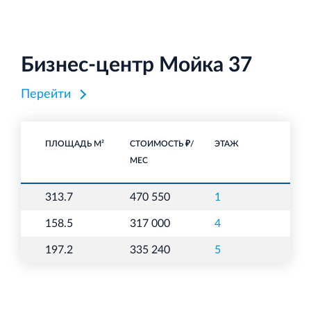
Бизнес-центр Мойка 37
Торговый комплекс НОРД в Кингисеппе
Перейти
Современный торговый комплекс в центре города
Кингисепп
ПЛОЩАДЬ М²
СТОИМОСТЬ ₽/
ЭТАЖ
НА
МЕС
313.7
470 550
1
О
Испытательный комплекс ПКТИ
158.5
317 000
4
О
Многофункцинальный испытательный комплекс
197.2
335 240
5
О