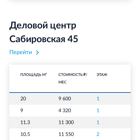
Деловой центр
Сабировская 45
Перейти
ПЛОЩАДЬ М²
СТОИМОСТЬ ₽/
ЭТАЖ
НА
МЕС
20
9 600
1
С
9
4 320
1
С
11.3
11 300
1
О
10.5
11 550
2
О