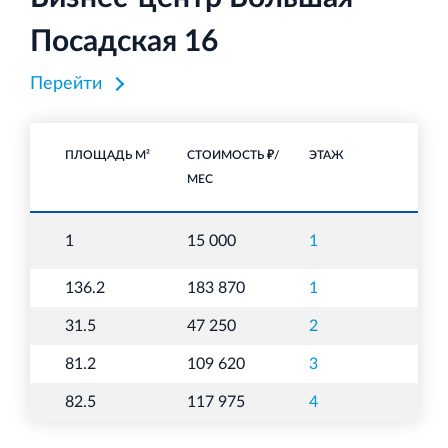
Посадская 16
Перейти
ПЛОЩАДЬ М²
СТОИМОСТЬ ₽/
ЭТАЖ
НА
МЕС
1
15 000
1
па
136.2
183 870
1
О
31.5
47 250
2
О
81.2
109 620
3
О
82.5
117 975
4
О