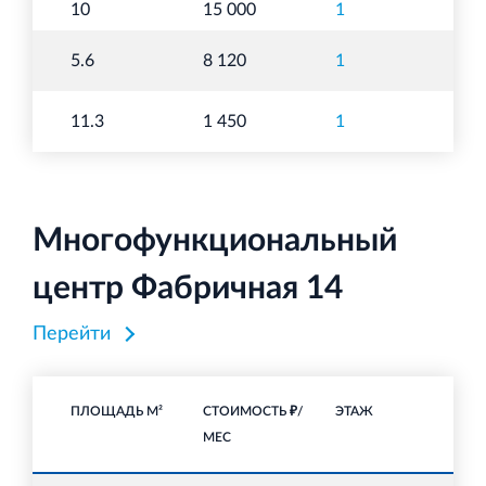
10
15 000
1
С
То
5.6
8 120
1
п
То
11.3
1 450
1
п
Многофункциональный
центр Фабричная 14
Перейти
ПЛОЩАДЬ М²
СТОИМОСТЬ ₽/
ЭТАЖ
НА
МЕС