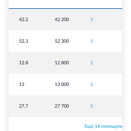
То
42.2
42 200
1
о
п
То
52.3
52 300
1
о
п
То
12.8
12 800
1
о
п
То
13
13 000
1
о
п
То
27.7
27 700
1
о
п
Ещё 14 помещений