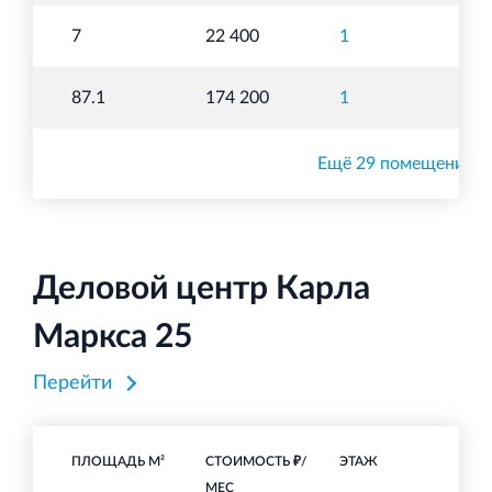
То
7
22 400
1
п
То
87.1
174 200
1
п
Ещё 29 помещений
Деловой центр Карла
Маркса 25
Перейти
ПЛОЩАДЬ М²
СТОИМОСТЬ ₽/
ЭТАЖ
НА
МЕС