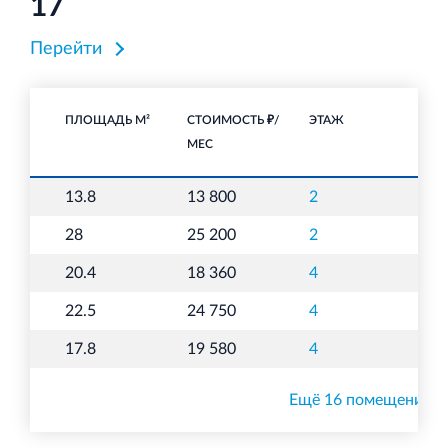
17
Перейти
ПЛОЩАДЬ М²
СТОИМОСТЬ ₽/
ЭТАЖ
НА
МЕС
13.8
13 800
2
О
28
25 200
2
О
20.4
18 360
4
О
22.5
24 750
4
О
17.8
19 580
4
О
Ещё 16 помещений