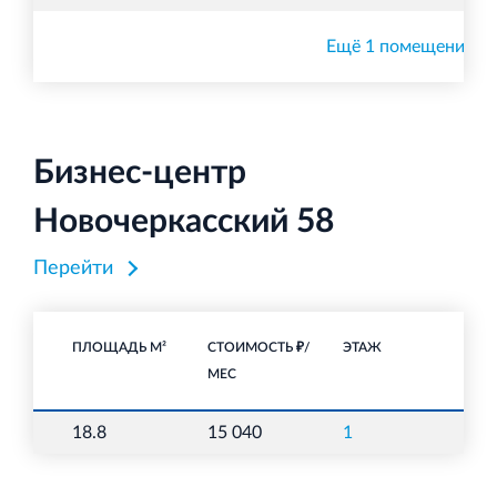
Ещё 1 помещение
Бизнес-центр
Новочеркасский 58
Перейти
ПЛОЩАДЬ М²
СТОИМОСТЬ ₽/
ЭТАЖ
НА
МЕС
18.8
15 040
1
О