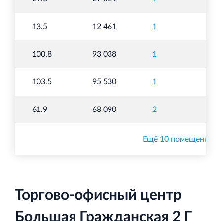
п
То
13.5
12 461
1
п
То
100.8
93 038
1
п
То
103.5
95 530
1
п
То
61.9
68 090
2
п
Ещё 10 помещений
Торгово-офисный центр
Большая Гражданская 2 Г