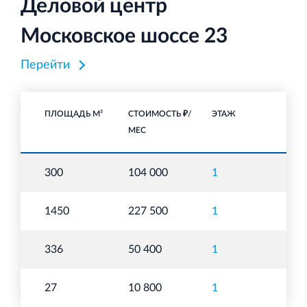
Деловой центр
Московское шоссе 23
Перейти
ПЛОЩАДЬ М²
СТОИМОСТЬ ₽/
ЭТАЖ
НА
МЕС
З
300
104 000
1
уч
З
1450
227 500
1
уч
З
336
50 400
1
уч
З
27
10 800
1
уч