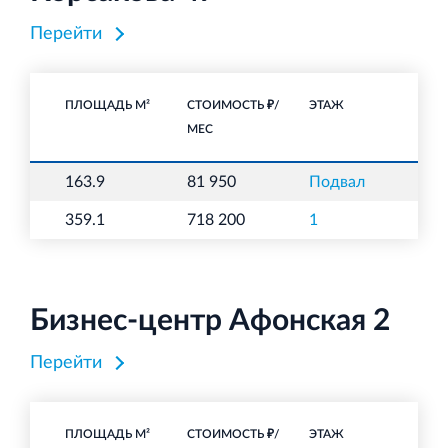
Перейти
ПЛОЩАДЬ М²
СТОИМОСТЬ ₽/
ЭТАЖ
НА
МЕС
163.9
81 950
Подвал
C
359.1
718 200
1
О
Бизнес-центр Афонская 2
Перейти
ПЛОЩАДЬ М²
СТОИМОСТЬ ₽/
ЭТАЖ
НА