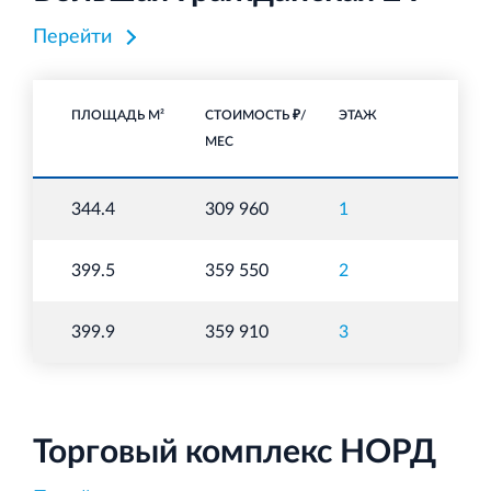
Перейти
ПЛОЩАДЬ М²
СТОИМОСТЬ ₽/
ЭТАЖ
НА
МЕС
То
344.4
309 960
1
п
То
399.5
359 550
2
п
То
399.9
359 910
3
п
Торговый комплекс НОРД