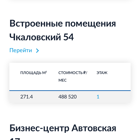
Встроенные помещения
Чкаловский 54
Перейти
ПЛОЩАДЬ М²
СТОИМОСТЬ ₽/
ЭТАЖ
НА
МЕС
271.4
488 520
1
О
Бизнес-центр Автовская