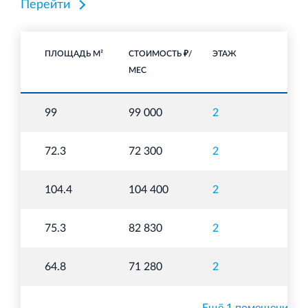
Перейти
ПЛОЩАДЬ М²
СТОИМОСТЬ ₽/
ЭТАЖ
НА
МЕС
То
99
99 000
2
п
То
72.3
72 300
2
п
То
104.4
104 400
2
п
То
75.3
82 830
2
п
То
64.8
71 280
2
п