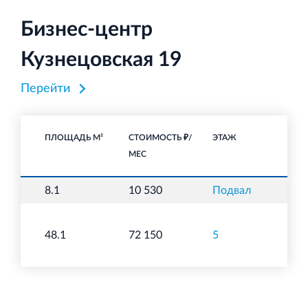
Бизнес-центр
Кузнецовская 19
Перейти
ПЛОЩАДЬ М²
СТОИМОСТЬ ₽/
ЭТАЖ
НА
МЕС
8.1
10 530
Подвал
С
48.1
72 150
5
О