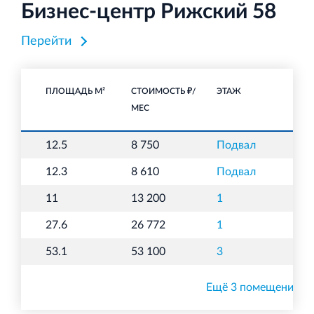
Бизнес-центр Рижский 58
Перейти
ПЛОЩАДЬ М²
СТОИМОСТЬ ₽/
ЭТАЖ
НА
МЕС
12.5
8 750
Подвал
С
12.3
8 610
Подвал
С
11
13 200
1
О
27.6
26 772
1
О
53.1
53 100
3
О
Ещё 3 помещения