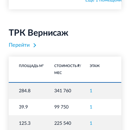
Ещё 1 помещение
ТРК Вернисаж
Перейти
ПЛОЩАДЬ М²
СТОИМОСТЬ ₽/
ЭТАЖ
НА
МЕС
То
284.8
341 760
1
п
То
39.9
99 750
1
п
То
125.3
225 540
1
п