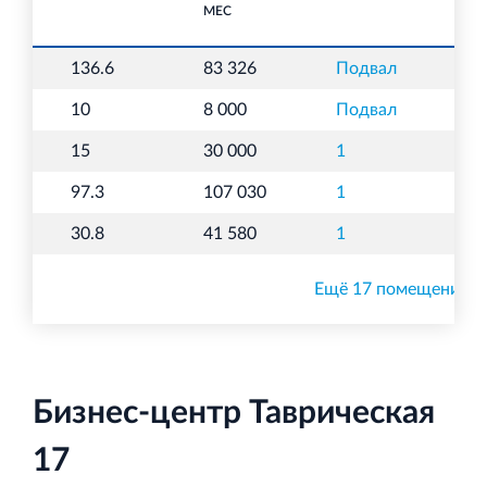
МЕС
136.6
83 326
Подвал
С
10
8 000
Подвал
С
15
30 000
1
Б
97.3
107 030
1
Б
30.8
41 580
1
О
Ещё 17 помещений
Бизнес-центр Таврическая
17