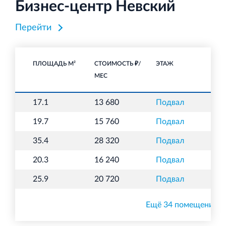
Бизнес-центр Невский
Торгово-развлекательный центр Вернисаж в
Кингисеппе
Перейти
Современный торговый комплекс в центре города
Кингисепп
ПЛОЩАДЬ М²
СТОИМОСТЬ ₽/
ЭТАЖ
НА
МЕС
17.1
13 680
Подвал
С
19.7
15 760
Подвал
С
35.4
28 320
Подвал
С
20.3
16 240
Подвал
С
25.9
20 720
Подвал
С
Ещё 34 помещения