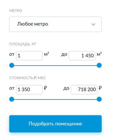
Аренда недвижимости в Санкт‐Петербурге
и Ленинградской области
МЕТРО
ПЛОЩАДЬ, М²
Строительная система ROSSTRO‐VELOX
от
м²
до
м²
1
1 450
Несъёмная опалубка из щепоцементных плит
СТОИМОСТЬ ₽/МЕС
от
₽
до
₽
1 350
718 200
Научно‐исследовательский институт
ЛЕННИИПРОЕКТ
Проектный институт по жилищно‐гражданскому
Подобрать помещение
строительству