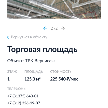
Аренда недвижимости в Санкт‐Петербурге
и Ленинградской области
2
2
Вернуться к объекту
Строительная система ROSSTRO‐VELOX
Торговая площадь
Несъёмная опалубка из щепоцементных плит
Объект: ТРК Вернисаж
ЭТАЖ
ПЛОЩАДЬ
СТОИМОСТЬ
1
125.3 м²
225 540 ₽/мес
Научно‐исследовательский институт
ЛЕННИИПРОЕКТ
ТЕЛЕФОНЫ
Проектный институт по жилищно‐гражданскому
+7 (81375) 640-01
строительству
+7 (812) 326-99-87