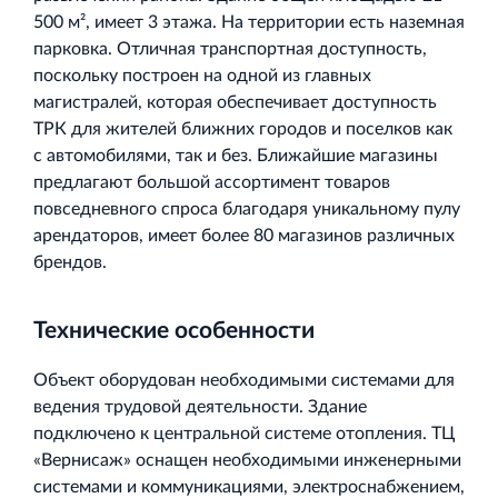
500 м², имеет 3 этажа. На территории есть наземная
Торгово-развлекательный центр Вернисаж в
парковка. Отличная транспортная доступность,
Кингисеппе
поскольку построен на одной из главных
Современный торговый комплекс в центре города
магистралей, которая обеспечивает доступность
Кингисепп
ТРК для жителей ближних городов и поселков как
с автомобилями, так и без. Ближайшие магазины
предлагают большой ассортимент товаров
повседневного спроса благодаря уникальному пулу
арендаторов, имеет более 80 магазинов различных
брендов.
Технические особенности
Объект оборудован необходимыми системами для
ведения трудовой деятельности. Здание
подключено к центральной системе отопления. ТЦ
«Вернисаж» оснащен необходимыми инженерными
системами и коммуникациями, электроснабжением,