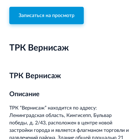
Записаться на просмотр
Торговый комплекс НОРД в Кингисеппе
Современный торговый комплекс в центре города
ТРК Вернисаж
Кингисепп
ТРК Вернисаж
Испытательный комплекс ПКТИ
Описание
Многофункцинальный испытательный комплекс
ТРК “Вернисаж” находится по адресу:
Ленинградская область, Кингисепп, Бульвар
победы, д. 2/43, расположен в центре новой
застройки города и является флагманом торговли и
развлечений района. Здание общей площадью 21